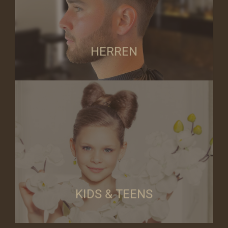
Bei uns kommen Sie als Mann nicht zu kurz . Man(n) legt Wert auf einen
HERREN
HERREN
Atmosphäre.
Ihre Wünsche um. Wir legen besonderen Wert auf eine kinderfreundliche
frischer Pony oder ein trendiger Look – wir beraten Sie gerne und setzen
professionell umzusetzen. Ob ein klassischer Kurzhaarschnitt, ein
Unser Team ist darauf spezialisiert, Kinderhaarschnitte liebevoll und
KIDS & TEENS
KIDS & TEENS