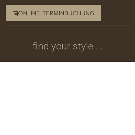
ONLINE TERMINBUCHUNG
find your style ...
Haare Damen
Extensions
Haare
Herren
waschen,
Haarverlängerung
auf
schneiden,
65,00-
/ Verdichtung
Anfrage
föhnen,
75,00€
waschen,
styling
schneiden,
42,00€
föhnen &
Brautservice
waschen,
styling
55,00€
schneiden
Probestecken
80,00€
waschen,
35,00-
Haare Kids
föhnen/legen,