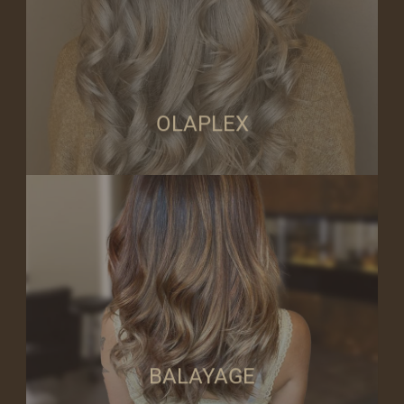
Behandlung wird das Haar stärker als je zuvor.
Anwendungen und in der Folgezeit repariert und kräftigt. Durch die
Aktivstoffs, das Disulfidbrücken im Haar während chemischer
Olaplex ist ein silikon‑ und ölfreies Produkt auf der Basis eines einzigen
OLAPLEX
OLAPLEX
uns perfekt umgesetzt
Die sogenannte Painting Technik (Ombr’e/Bronds/Balayage) wird bei
BALAYAGE
BALAYAGE