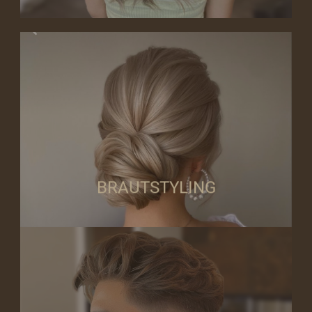
perfekten Look!
tränensicheres Make-up, ein frischer Teint… gemeinsam finden wir Ihren
dezente Föhnfrisur. Ob langanhaltendes, ausdrucksstarkes und
Ganz egal ob klassiche Hochstreckfrisur, romantische Lockenmähne,
BRAUTSTYLING
BRAUTSTYLING
Eitelkeit aus und Frau gefällt’s! Attraktivität ist keine Frage des Alters!
coolen Haarschnitt und ein zeitgemäßes Styling. Der Mann lebt seine