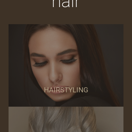
hair
immer up-to-date und haargenau am Puls der Zeit.
Friseurbesuch völlig neu! Durch kontinuierliche Weiterbildung sind wir
einem Service, der keine Wünsche offen lässt definieren wir den
Mit den aktuellsten Hairstyling Trends, besten fachlichen Know-how und
STYLING
HAIRSTYLING